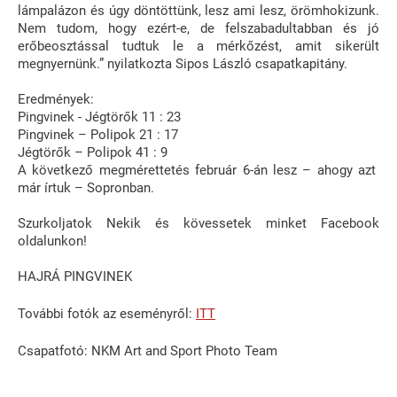
lámpalázon és úgy döntöttünk, lesz ami lesz, örömhokizunk.
Nem tudom, hogy ezért-e, de felszabadultabban és jó
erőbeosztással tudtuk le a mérkőzést, amit sikerült
megnyernünk.” nyilatkozta Sipos László csapatkapitány.
Eredmények:
Pingvinek - Jégtörők 11 : 23
Pingvinek – Polipok 21 : 17
Jégtörők – Polipok 41 : 9
A következő megmérettetés február 6-án lesz – ahogy azt
már írtuk – Sopronban.
Szurkoljatok Nekik és kövessetek minket Facebook
oldalunkon!
HAJRÁ PINGVINEK
További fotók az eseményről:
ITT
Csapatfotó: NKM Art and Sport Photo Team