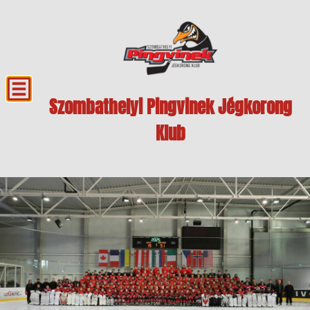
Szombathelyi Pingvinek Jégkorong
Klub