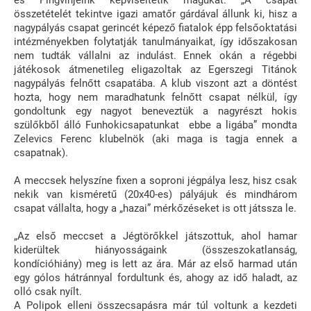
összetételét tekintve igazi amatőr gárdával állunk ki, hisz a
nagypályás csapat gerincét képező fiatalok épp felsőoktatási
intézményekben folytatják tanulmányaikat, így időszakosan
nem tudták vállalni az indulást. Ennek okán a régebbi
játékosok átmenetileg eligazoltak az Egerszegi Titánok
nagypályás felnőtt csapatába. A klub viszont azt a döntést
hozta, hogy nem maradhatunk felnőtt csapat nélkül, így
gondoltunk egy nagyot beneveztük a nagyrészt hokis
szülőkből álló Funhokicsapatunkat ebbe a ligába” mondta
Zelevics Ferenc klubelnök (aki maga is tagja ennek a
csapatnak).
A meccsek helyszíne fixen a soproni jégpálya lesz, hisz csak
nekik van kisméretű (20x40-es) pályájuk és mindhárom
csapat vállalta, hogy a „hazai” mérkőzéseket is ott játssza le.
„Az első meccset a Jégtörőkkel játszottuk, ahol hamar
kiderültek hiányosságaink (összeszokatlanság,
kondícióhiány) meg is lett az ára. Már az első harmad után
egy gólos hátránnyal fordultunk és, ahogy az idő haladt, az
olló csak nyílt.
A Polipok elleni összecsapásra már túl voltunk a kezdeti