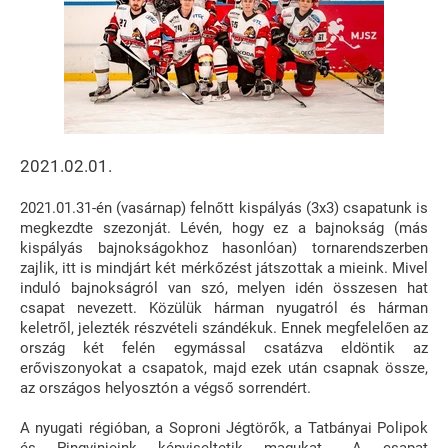
2021.02.01.
2021.01.31-én (vasárnap) felnőtt kispályás (3x3) csapatunk is
megkezdte szezonját. Lévén, hogy ez a bajnokság (más
kispályás bajnokságokhoz hasonlóan) tornarendszerben
zajlik, itt is mindjárt két mérkőzést játszottak a mieink. Mivel
induló bajnokságról van szó, melyen idén összesen hat
csapat nevezett. Közülük hárman nyugatról és hárman
keletről, jelezték részvételi szándékuk. Ennek megfelelően az
ország két felén egymással csatázva eldöntik az
erőviszonyokat a csapatok, majd ezek után csapnak össze,
az országos helyosztón a végső sorrendért.
A nyugati régióban, a Soproni Jégtörők, a Tatbányai Polipok
és Pingvinjeink képviseltetik magukat. „A csapat