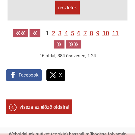
részletek
««
«
1
2
3
4
5
6
7
8
9
10
11
»
»»
16
oldal,
384
összesen,
1-24
Facebook
X
vissza az előző oldalra!
Weboldalunk sütiket (cookie) használ működése folyamán