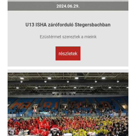
2024.06.29.
U13 ISHA záróforduló Stegersbachban
Ezüstérmet szereztek a mieink
részletek