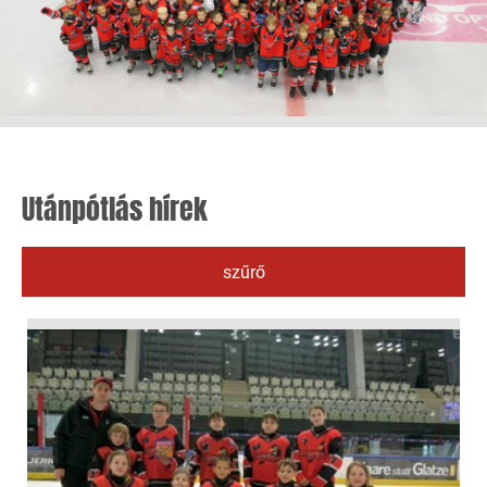
Utánpótlás hírek
szűrő