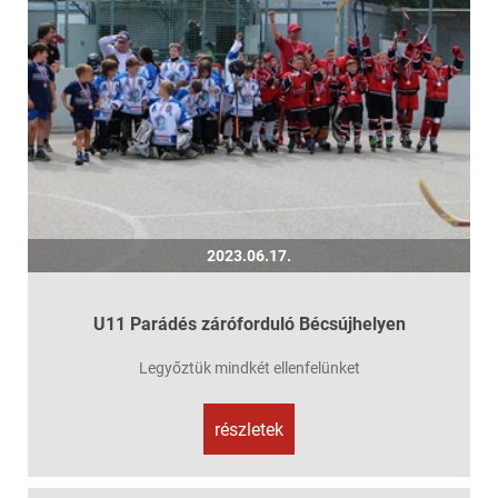
2023.06.17.
U11 Parádés záróforduló Bécsújhelyen
Legyőztük mindkét ellenfelünket
részletek