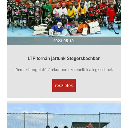
2023.05.13.
LTP tornán jártunk Stegersbachban
Remek hangulatú játéknapon szerepeltek a legkisebbek
részletek