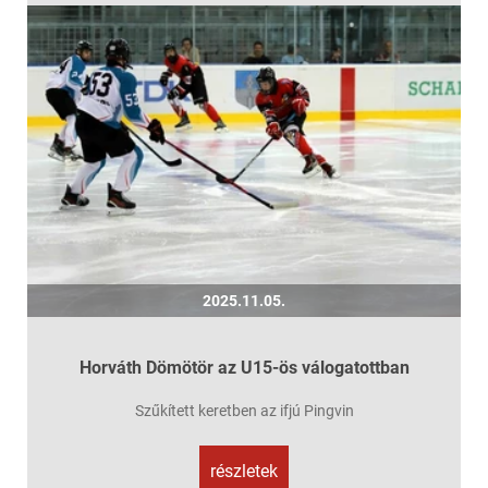
2025.11.05.
Horváth Dömötör az U15-ös válogatottban
Szűkített keretben az ifjú Pingvin
részletek