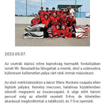
2023.05.07.
Az osztrák bázisú inline bajnokság harmadik fordulójában
ismét Wr. Neustadt-ba látogattak a mieink, ahol a számunkra
különösen kellemetlen pálya várt ránk immár másodszor.
Az első mérkőzésünkön a bécsi 95ers Rockets csapata ellen
léptünk pályára. Kemény meccsen, hatalmas küzdelemben
sikerült megnyerni az összecsapást. A vége előtt három
perccel még az ellenfél vezetett 5:4-re, de hihetetlen
akarással megfordítottuk a találkozót, és 7:5-re nyertünk.