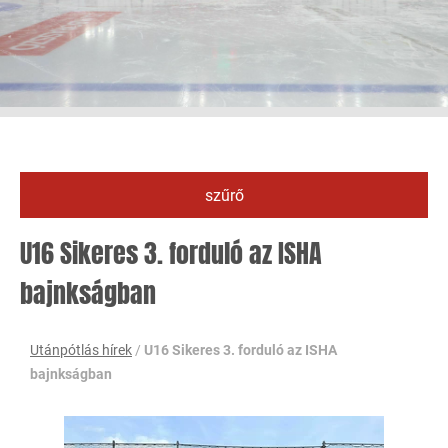
szűrő
U16 Sikeres 3. forduló az ISHA
bajnkságban
Utánpótlás hírek
/
U16 Sikeres 3. forduló az ISHA
bajnkságban