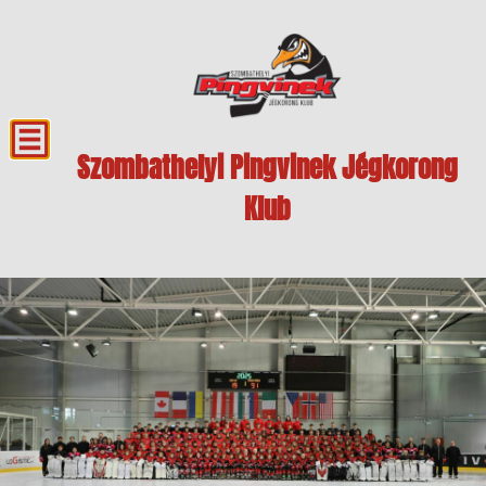
Szombathelyi Pingvinek Jégkorong
Klub