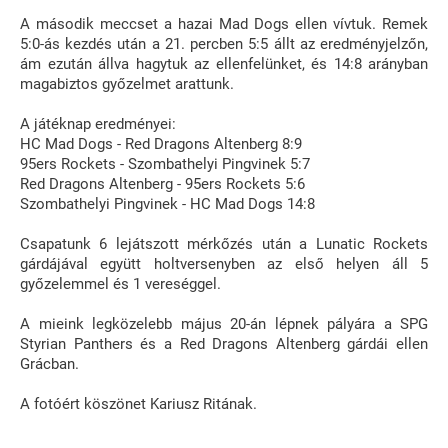
A második meccset a hazai Mad Dogs ellen vívtuk. Remek
5:0-ás kezdés után a 21. percben 5:5 állt az eredményjelzőn,
ám ezután állva hagytuk az ellenfelünket, és 14:8 arányban
magabiztos győzelmet arattunk.
A játéknap eredményei:
HC Mad Dogs - Red Dragons Altenberg 8:9
95ers Rockets - Szombathelyi Pingvinek 5:7
Red Dragons Altenberg - 95ers Rockets 5:6
Szombathelyi Pingvinek - HC Mad Dogs 14:8
Csapatunk 6 lejátszott mérkőzés után a Lunatic Rockets
gárdájával együtt holtversenyben az első helyen áll 5
győzelemmel és 1 vereséggel.
A mieink legközelebb május 20-án lépnek pályára a SPG
Styrian Panthers és a Red Dragons Altenberg gárdái ellen
Grácban.
A fotóért köszönet Kariusz Ritának.