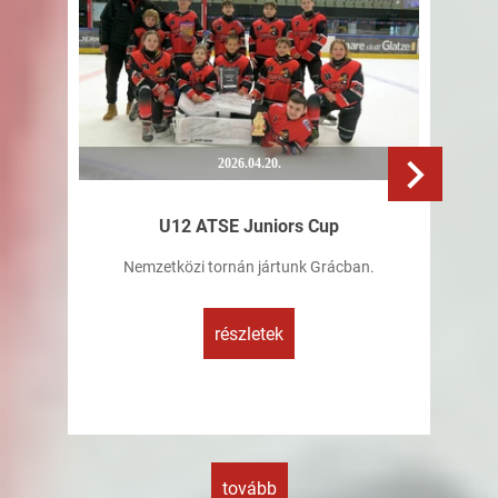
2026.04.20.
U12 ATSE Juniors Cup
Alap
Nemzetközi tornán jártunk Grácban.
Tü
részletek
tovább