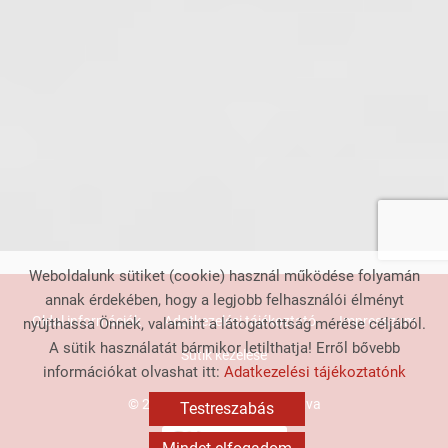
Weboldalunk sütiket (cookie) használ működése folyamán
annak érdekében, hogy a legjobb felhasználói élményt
Oldal információk
Adatkezelési tájékoztató
Impresszum
nyújthassa Önnek, valamint a látogatottság mérése céljából.
A sütik használatát bármikor letilthatja! Erről bővebb
Sütik kezelése
információkat olvashat itt:
Adatkezelési tájékoztatónk
© 2026 - Minden jog fenntartva
Testreszabás