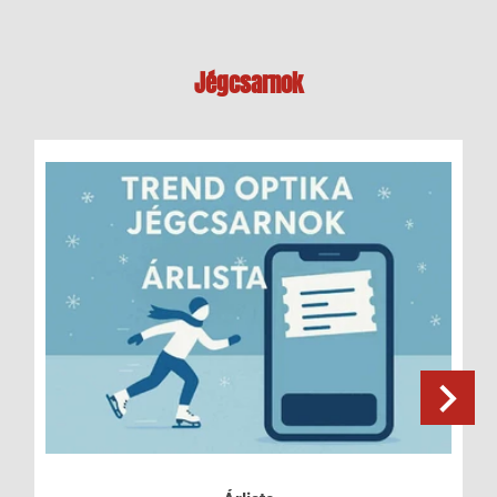
Jégcsarnok