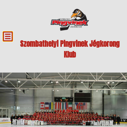
Szombathelyi Pingvinek Jégkorong
Klub