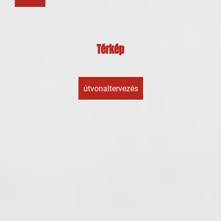
Térkép
útvonaltervezés