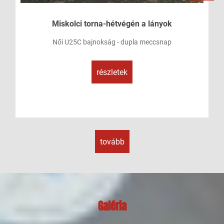
Miskolci torna-hétvégén a lányok
Női U25C bajnokság - dupla meccsnap
részletek
tovább
Galéria