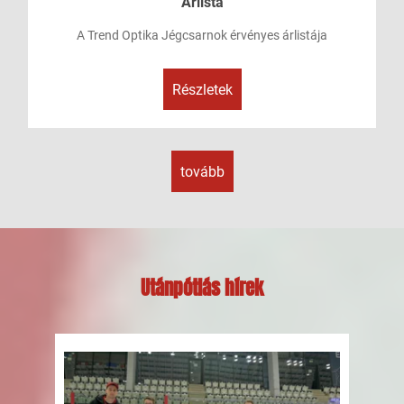
Árlista
A Trend Optika Jégcsarnok érvényes árlistája
Részletek
tovább
Utánpótlás hírek