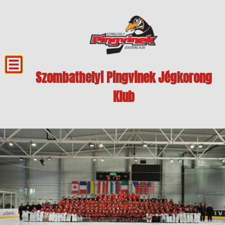
Szombathelyi Pingvinek Jégkorong
Klub