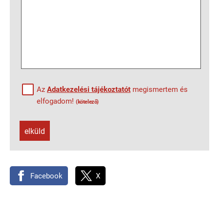
Az
Adatkezelési tájékoztatót
megismertem és
elfogadom!
(kötelező)
elküld
Facebook
X