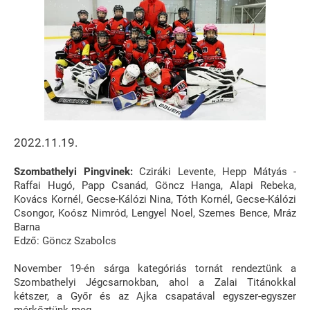
2022.11.19.
Szombathelyi Pingvinek:
Cziráki Levente, Hepp Mátyás -
Raffai Hugó, Papp Csanád, Göncz Hanga, Alapi Rebeka,
Kovács Kornél, Gecse-Kálózi Nina, Tóth Kornél, Gecse-Kálózi
Csongor, Koósz Nimród, Lengyel Noel, Szemes Bence, Mráz
Barna
Edző: Göncz Szabolcs
November 19-én sárga kategóriás tornát rendeztünk a
Szombathelyi Jégcsarnokban, ahol a Zalai Titánokkal
kétszer, a Győr és az Ajka csapatával egyszer-egyszer
mérkőztünk meg.