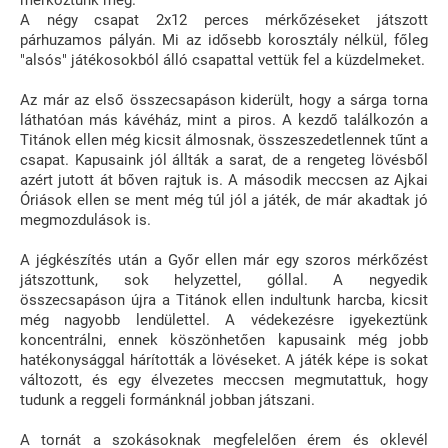
A négy csapat 2x12 perces mérkőzéseket játszott
párhuzamos pályán. Mi az idősebb korosztály nélkül, főleg
"alsós" játékosokból álló csapattal vettük fel a küzdelmeket.
Az már az első összecsapáson kiderült, hogy a sárga torna
láthatóan más kávéház, mint a piros. A kezdő találkozón a
Titánok ellen még kicsit álmosnak, összeszedetlennek tűnt a
csapat. Kapusaink jól állták a sarat, de a rengeteg lövésből
azért jutott át bőven rajtuk is. A második meccsen az Ajkai
Óriások ellen se ment még túl jól a játék, de már akadtak jó
megmozdulások is.
A jégkészítés után a Győr ellen már egy szoros mérkőzést
játszottunk, sok helyzettel, góllal. A negyedik
összecsapáson újra a Titánok ellen indultunk harcba, kicsit
még nagyobb lendülettel. A védekezésre igyekeztünk
koncentrálni, ennek köszönhetően kapusaink még jobb
hatékonysággal hárították a lövéseket. A játék képe is sokat
változott, és egy élvezetes meccsen megmutattuk, hogy
tudunk a reggeli formánknál jobban játszani.
A tornát a szokásoknak megfelelően érem és oklevél