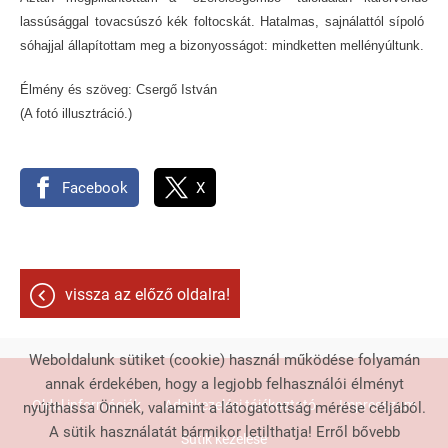
lassúsággal tovacsúszó kék foltocskát. Hatalmas, sajnálattól sípoló
sóhajjal állapítottam meg a bizonyosságot: mindketten mellényúltunk.
Élmény és szöveg: Csergő István
(A fotó illusztráció.)
Facebook
X
vissza az előző oldalra!
Weboldalunk sütiket (cookie) használ működése folyamán
annak érdekében, hogy a legjobb felhasználói élményt
Oldal információk
Adatkezelési tájékoztató
Impresszum
nyújthassa Önnek, valamint a látogatottság mérése céljából.
A sütik használatát bármikor letilthatja! Erről bővebb
Sütik kezelése