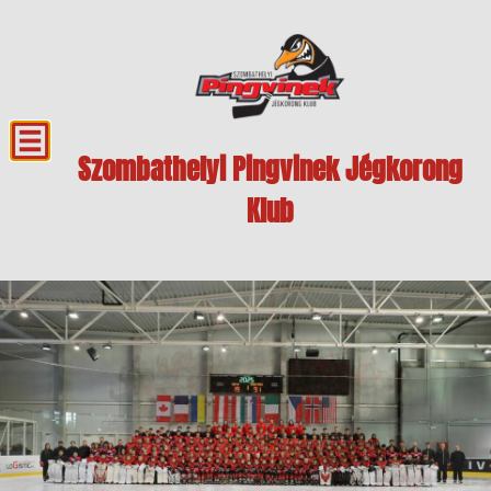
Szombathelyi Pingvinek Jégkorong
Klub