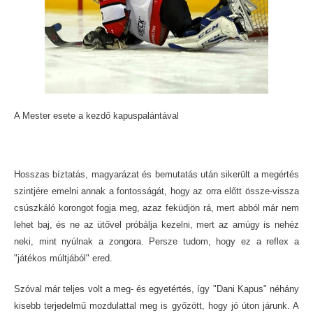
A Mester esete a kezdő kapuspalántával
Hosszas bíztatás, magyarázat és bemutatás után sikerült a megértés
szintjére emelni annak a fontosságát, hogy az orra előtt össze-vissza
csúszkáló korongot fogja meg, azaz feküdjön rá, mert abból már nem
lehet baj, és ne az ütővel próbálja kezelni, mert az amúgy is nehéz
neki, mint nyúlnak a zongora. Persze tudom, hogy ez a reflex a
"játékos múltjából" ered.
Szóval már teljes volt a meg- és egyetértés, így "Dani Kapus" néhány
kisebb terjedelmű mozdulattal meg is győzött, hogy jó úton járunk. A