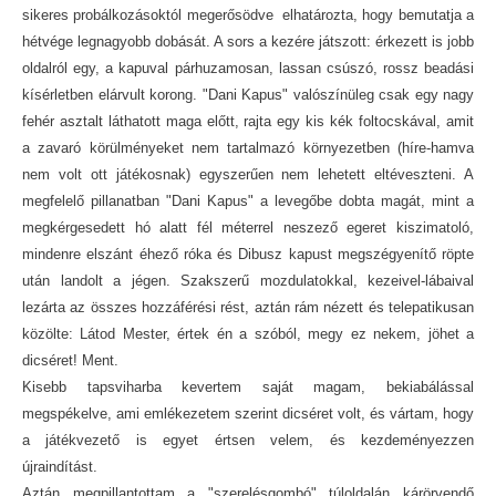
sikeres probálkozásoktól megerősödve elhatározta, hogy bemutatja a
hétvége legnagyobb dobását. A sors a kezére játszott: érkezett is jobb
oldalról egy, a kapuval párhuzamosan, lassan csúszó, rossz beadási
kísérletben elárvult korong. "Dani Kapus" valószínüleg csak egy nagy
fehér asztalt láthatott maga előtt, rajta egy kis kék foltocskával, amit
a zavaró körülményeket nem tartalmazó környezetben (híre-hamva
nem volt ott játékosnak) egyszerűen nem lehetett eltéveszteni. A
megfelelő pillanatban "Dani Kapus" a levegőbe dobta magát, mint a
megkérgesedett hó alatt fél méterrel neszező egeret kiszimatoló,
mindenre elszánt éhező róka és Dibusz kapust megszégyenítő röpte
után landolt a jégen. Szakszerű mozdulatokkal, kezeivel-
lábaival
lezárta az összes hozzáférési rést, aztán rám nézett és telepatikusan
közölte: Látod Mester, értek én a szóból, megy ez nekem, jöhet a
dicséret! Ment.
Kisebb tapsviharba kevertem saját magam, bekiabálással
megspékelve, ami emlékezetem szerint dicséret volt, és vártam, hogy
a játékvezető is egyet értsen velem, és kezdeményezzen
újraindítást.
Aztán megpillantottam a "szerelésgombó" túloldalán kárörvendő