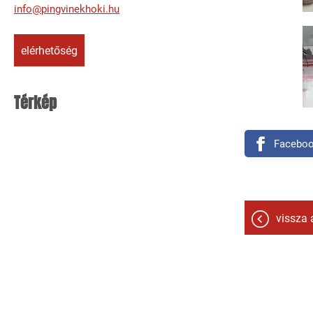
info@pingvinekhoki.hu
elérhetőség
Térkép
Facebo
vissza 