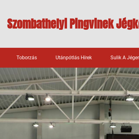
Szombathelyi Pingvinek Jégk
Toborzás
Utánpótlás Hírek
Sulik A Jége