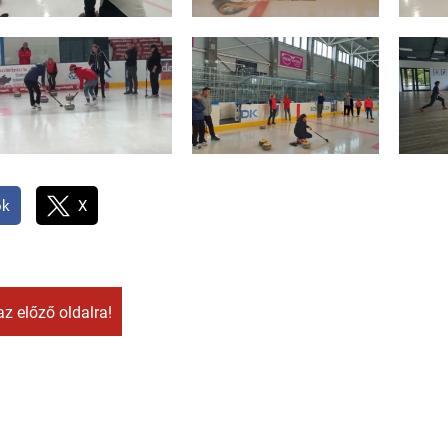
ok
X
az előző oldalra!