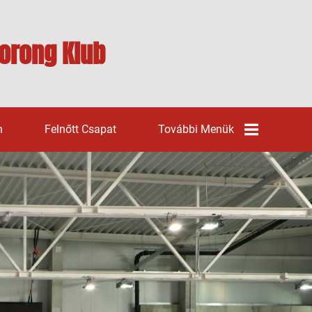
orong Klub
n
Felnőtt Csapat
További Menük
Galéria
Sporttámogatás
Alapfogalmak
Támogatók