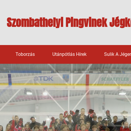
Szombathelyi Pingvinek Jégk
Toborzás
Utánpótlás Hírek
Sulik A Jége