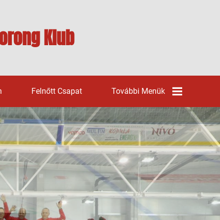
orong Klub
n
Felnőtt Csapat
További Menük
Galéria
Sporttámogatás
Alapfogalmak
Támogatók