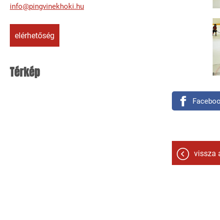
info@pingvinekhoki.hu
elérhetőség
Térkép
Facebo
vissza 