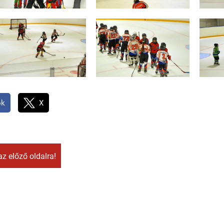
ok
X
az előző oldalra!