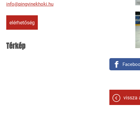
info@pingvinekhoki.hu
elérhetőség
Térkép
Facebo
vissza 