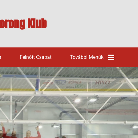
orong Klub
n
Felnőtt Csapat
További Menük
Galéria
Sporttámogatás
Alapfogalmak
Támogatók