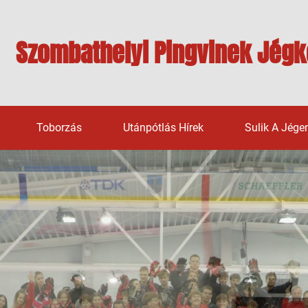
Szombathelyi Pingvinek Jégk
Toborzás
Utánpótlás Hírek
Sulik A Jége