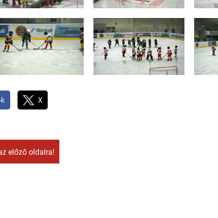
ok
X
az előző oldalra!