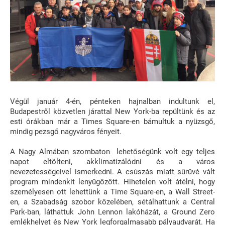
Végül január 4-én, pénteken hajnalban indultunk el,
Budapestről közvetlen járattal New York-ba repültünk és az
esti órákban már a Times Square-en bámultuk a nyüzsgő,
mindig pezsgő nagyváros fényeit.
A Nagy Almában szombaton lehetőségünk volt egy teljes
napot eltölteni, akklimatizálódni és a város
nevezetességeivel ismerkedni. A csúszás miatt sűrűvé vált
program mindenkit lenyűgözött. Hihetelen volt átélni, hogy
személyesen ott lehettünk a Time Square-en, a Wall Street-
en, a Szabadság szobor közelében, sétálhattunk a Central
Park-ban, láthattuk John Lennon lakóházát, a Ground Zero
emlékhelyet és New York legforgalmasabb pályaudvarát. Ha