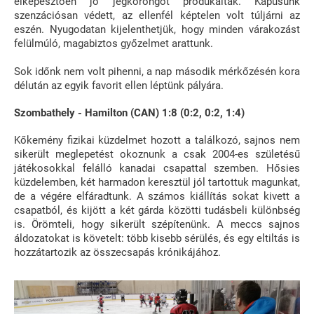
elképesztően jó jégkorongot produkáltak. Kapusunk
szenzációsan védett, az ellenfél képtelen volt túljárni az
eszén. Nyugodatan kijelenthetjük, hogy minden várakozást
felülmúló, magabiztos győzelmet arattunk.
Sok időnk nem volt pihenni, a nap második mérkőzésén kora
délután az egyik favorit ellen léptünk pályára.
Szombathely - Hamilton (CAN) 1:8 (0:2, 0:2, 1:4)
Kőkemény fizikai küzdelmet hozott a találkozó, sajnos nem
sikerült meglepetést okoznunk a csak 2004-es születésű
játékosokkal felálló kanadai csapattal szemben. Hősies
küzdelemben, két harmadon keresztül jól tartottuk magunkat,
de a végére elfáradtunk. A számos kiállítás sokat kivett a
csapatból, és kijött a két gárda közötti tudásbeli különbség
is. Örömteli, hogy sikerült szépítenünk. A meccs sajnos
áldozatokat is követelt: több kisebb sérülés, és egy eltiltás is
hozzátartozik az összecsapás krónikájához.