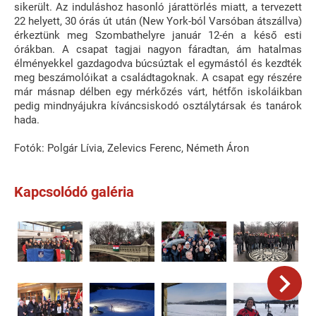
sikerült. Az induláshoz hasonló járattörlés miatt, a tervezett
22 helyett, 30 órás út után (New York-ból Varsóban átszállva)
érkeztünk meg Szombathelyre január 12-én a késő esti
órákban. A csapat tagjai nagyon fáradtan, ám hatalmas
élményekkel gazdagodva búcsúztak el egymástól és kezdték
meg beszámolóikat a családtagoknak. A csapat egy részére
már másnap délben egy mérkőzés várt, hétfőn iskoláikban
pedig mindnyájukra kíváncsiskodó osztálytársak és tanárok
hada.
Fotók: Polgár Lívia, Zelevics Ferenc, Németh Áron
Kapcsolódó galéria