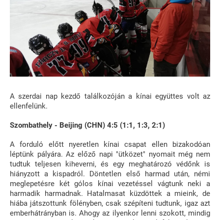
A szerdai nap kezdő találkozóján a kínai együttes volt az
ellenfelünk.
Szombathely - Beijing (CHN) 4:5 (1:1, 1:3, 2:1)
A forduló előtt nyeretlen kínai csapat ellen bizakodóan
léptünk pályára. Az előző napi "ütközet" nyomait még nem
tudtuk teljesen kiheverni, és egy meghatározó védőnk is
hiányzott a kispadról. Döntetlen első harmad után, némi
meglepetésre két gólos kínai vezetéssel vágtunk neki a
harmadik harmadnak. Hatalmasat küzdöttek a mieink, de
hiába játszottunk fölényben, csak szépíteni tudtunk, igaz azt
emberhátrányban is. Ahogy az ilyenkor lenni szokott, mindig