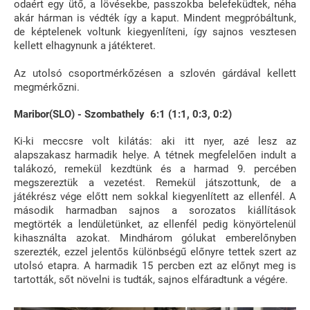
odaért egy ütő, a lövésekbe, passzokba belefeküdtek, néha
akár hárman is védték így a kaput. Mindent megpróbáltunk,
de képtelenek voltunk kiegyenlíteni, így sajnos vesztesen
kellett elhagynunk a játékteret.
Az utolsó csoportmérkőzésen a szlovén gárdával kellett
megmérkőzni.
Maribor(SLO) - Szombathely 6:1 (1:1, 0:3, 0:2)
Ki-ki meccsre volt kilátás: aki itt nyer, azé lesz az
alapszakasz harmadik helye. A tétnek megfelelően indult a
talákozó, remekül kezdtünk és a harmad 9. percében
megszereztük a vezetést. Remekül játszottunk, de a
játékrész vége előtt nem sokkal kiegyenlített az ellenfél. A
második harmadban sajnos a sorozatos kiállítások
megtörték a lendületünket, az ellenfél pedig könyörtelenül
kihasználta azokat. Mindhárom gólukat emberelőnyben
szerezték, ezzel jelentős különbségű előnyre tettek szert az
utolsó etapra. A harmadik 15 percben ezt az előnyt meg is
tartották, sőt növelni is tudták, sajnos elfáradtunk a végére.