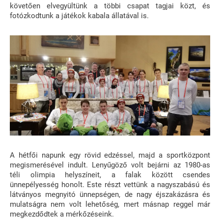
követően elvegyültünk a többi csapat tagjai közt, és
fotózkodtunk a játékok kabala állatával is.
A hétfői napunk egy rövid edzéssel, majd a sportközpont
megismerésével indult. Lenyűgöző volt bejárni az 1980-as
téli olimpia helyszíneit, a falak között csendes
ünnepélyesség honolt. Este részt vettünk a nagyszabású és
látványos megnyitó ünnepségen, de nagy éjszakázásra és
mulatságra nem volt lehetőség, mert másnap reggel már
megkezdődtek a mérkőzéseink.