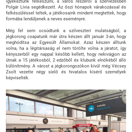
igyekeztünk felkészülni, a város részéről a szervezésben
Polgár Lívia segédkezett. Az őszi hónapok várakozással és
felkészüléssel teltek, a játékosaink mindent megtettek, hogy
formába lendüljenek a neves eseményre.
Még fel sem ocsúdtunk a szilveszteri mulatságból, a
jégkorong csapatunk már útra készen állt január 3-án, hogy
meghódítsa az Egyesült Államokat. Azaz készen álltunk
volna, ha a légitársaság el nem törölte volna a járatot, így
kényszerből egy nappal később kellett, hogy nekivágjon az
útnak a 15 játékosból, 2 edzőből és klubunk elnökéből álló
különítmény. A várost a jégkorongozókon kívül még Vécsey
Zsolt vezette négy síelő és hivatalos kísérő személyek
képviselték.