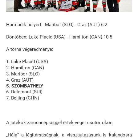
Harmadik helyért: Maribor (SLO) - Graz (AUT) 6:2
Döntőben: Lake Placid (USA) - Hamilton (CAN) 10:5
A torna végeredménye:
1. Lake Placid (USA)
2. Hamilton (CAN)
3. Maribor (SLO)
4. Graz (AUT)
5. SZOMBATHELY
6. Delemont (SUI)
7. Beijing (CHN)
A játékok záróünnepséggel értek véget csütörtökön.
„Hála” a légitársaságnak, a visszautazásunk is kalandosra