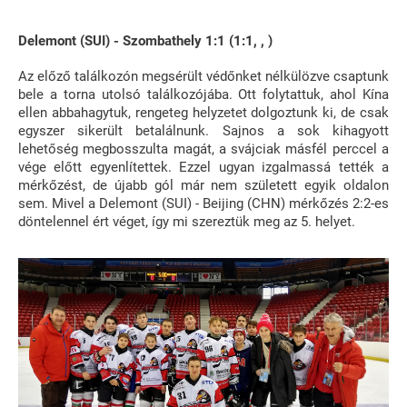
Delemont (SUI) - Szombathely 1:1 (1:1, , )
Az előző találkozón megsérült védőnket nélkülözve csaptunk
bele a torna utolsó találkozójába. Ott folytattuk, ahol Kína
ellen abbahagytuk, rengeteg helyzetet dolgoztunk ki, de csak
egyszer sikerült betalálnunk. Sajnos a sok kihagyott
lehetőség megbosszulta magát, a svájciak másfél perccel a
vége előtt egyenlítettek. Ezzel ugyan izgalmassá tették a
mérkőzést, de újabb gól már nem született egyik oldalon
sem. Mivel a Delemont (SUI) - Beijing (CHN) mérkőzés 2:2-es
döntelennel ért véget, így mi szereztük meg az 5. helyet.