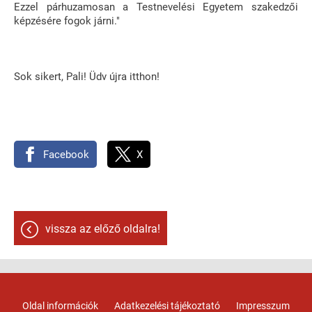
Ezzel párhuzamosan a Testnevelési Egyetem szakedzői
képzésére fogok járni."
Sok sikert, Pali! Üdv újra itthon!
Facebook
X
vissza az előző oldalra!
Oldal információk
Adatkezelési tájékoztató
Impresszum