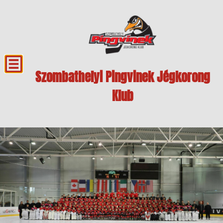
Szombathelyi Pingvinek Jégkorong
Klub