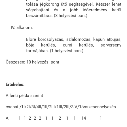
tolása jégkorong ütő segítségével. Kétszer lehet
végrehajtani és a jobb időeredmény kerül
beszámításra. (3 helyezési pont)
alkalom:
Előre korcsolyázás, szlalomozás, kapun átbújás,
bója kerülés, gumi kerülés, sorverseny
formájában. (1 helyezési pont)
Összesen: 10 helyezési pont
Értékelés:
A lenti példa szerint
csapat
I/1
I/2
I/3
I/4
II/1
II/2
III/1
III/2
III/3
IV/1
összesen
helyezés
A
1
1
2
2
2
1
1
2
1
1
14
1