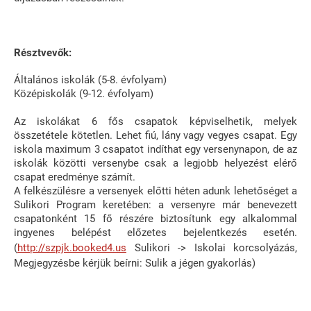
Résztvevők:
Általános iskolák (5-8. évfolyam)
Középiskolák (9-12. évfolyam)
Az iskolákat 6 fős csapatok képviselhetik, melyek
összetétele kötetlen. Lehet fiú, lány vagy vegyes csapat. Egy
iskola maximum 3 csapatot indíthat egy versenynapon, de az
iskolák közötti versenybe csak a legjobb helyezést elérő
csapat eredménye számít.
A felkészülésre a versenyek előtti héten adunk lehetőséget a
Sulikori Program keretében: a versenyre már benevezett
csapatonként 15 fő részére biztosítunk egy alkalommal
ingyenes belépést előzetes bejelentkezés esetén.
(
http://szpjk.booked4.us
Sulikori -> Iskolai korcsolyázás,
Megjegyzésbe kérjük beírni: Sulik a jégen gyakorlás)