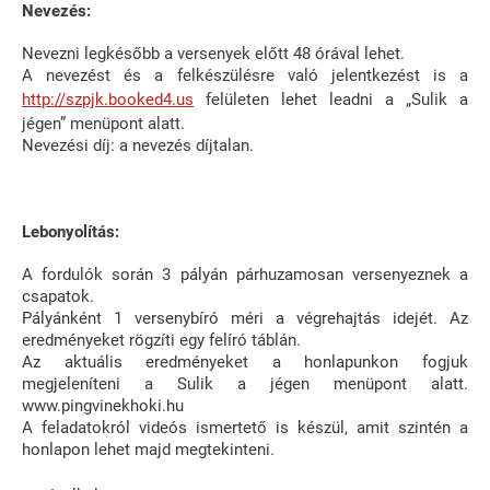
Nevezés:
Nevezni legkésőbb a versenyek előtt 48 órával lehet.
A nevezést és a felkészülésre való jelentkezést is a
http://szpjk.booked4.us
felületen lehet leadni a „Sulik a
jégen” menüpont alatt.
Nevezési díj: a nevezés díjtalan.
Lebonyolítás:
A fordulók során 3 pályán párhuzamosan versenyeznek a
csapatok.
Pályánként 1 versenybíró méri a végrehajtás idejét. Az
eredményeket rögzíti egy felíró táblán.
Az aktuális eredményeket a honlapunkon fogjuk
megjeleníteni a Sulik a jégen menüpont alatt.
www.pingvinekhoki.hu
A feladatokról videós ismertető is készül, amit szintén a
honlapon lehet majd megtekinteni.