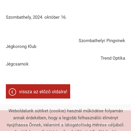
Szombathely, 2024. október 16.
Szombathelyi Pingvinek
Jégkorong Klub
Trend Optika
Jégcsarnok
vissza az előző oldalra!
Weboldalunk sütiket (cookie) használ működése folyamán
annak érdekében, hogy a legjobb felhasználói élményt
Oldal információk
Adatkezelési tájékoztató
Impresszum
nyújthassa Önnek, valamint a látogatottság mérése céljából.