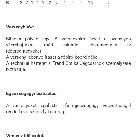
B
2
2
1
1
1
2
2
1
2
2
16
2
Versenybírók:
Minden pályán egy fő versenybíró ügyel a szabályos
végrehajtásra, méri valamint dokumentálja az
időeredményeket.
A verseny lebonyolítását a főbíró koordinálja.
A technikai hátteret a Trend Optika Jégcsarnok személyzete
biztosítja.
Egészségügyi biztosítás:
A versenyeket legalább 1 fő egészségügyi végzettséggel
rendelkező személy biztosítja.
Verseny időpontok: