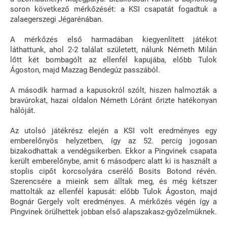
soron következő mérkőzését: a KSI csapatát fogadtuk a
zalaegerszegi Jégarénában.
A mérkőzés első harmadában kiegyenlített játékot
láthattunk, ahol 2-2 találat született, nálunk Németh Milán
lőtt két bombagólt az ellenfél kapujába, előbb Tulok
Ágoston, majd Mazzag Bendegúz passzából.
A második harmad a kapusokról szólt, hiszen halmozták a
bravúrokat, hazai oldalon Németh Lóránt őrizte hatékonyan
hálóját.
Az utolsó játékrész elején a KSI volt eredményes egy
emberelőnyös helyzetben, így az 52. percig jogosan
bizakodhattak a vendégsikerben. Ekkor a Pingvinek csapata
került emberelőnybe, amit 6 másodperc alatt ki is használt a
stoplis cipőt korcsolyára cserélő Bosits Botond révén.
Szerencsére a mieink sem álltak meg, és még kétszer
mattolták az ellenfél kapusát: előbb Tulok Ágoston, majd
Bognár Gergely volt eredményes. A mérkőzés végén így a
Pingvinek örülhettek jobban első alapszakasz-győzelmüknek.