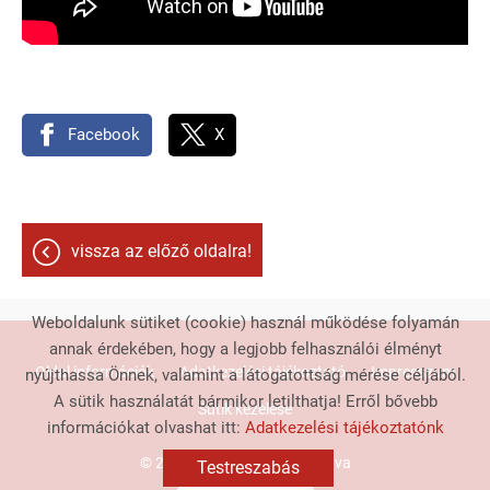
Facebook
X
vissza az előző oldalra!
Weboldalunk sütiket (cookie) használ működése folyamán
annak érdekében, hogy a legjobb felhasználói élményt
Oldal információk
Adatkezelési tájékoztató
Impresszum
nyújthassa Önnek, valamint a látogatottság mérése céljából.
A sütik használatát bármikor letilthatja! Erről bővebb
Sütik kezelése
információkat olvashat itt:
Adatkezelési tájékoztatónk
© 2026 - Minden jog fenntartva
Testreszabás