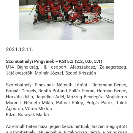
2021.12.11.
Szombathelyi Pingvinek – KSI 5:3 (2:2, 0:0, 3.1)
U14 Bajnokság, III. csoport Alapszakasz, Zalaegerszeg.
Játékvezetők: Molnár József, Szabó Krisztián
Szombathelyi Pingvinek: Németh Lóránt - Bergmann Bence,
Bognár Gergely, Bosits Botond, Fullár Emma, Herman Bence,
Horváth Júlia, Jagodics Adél, Mazzag Bendegúz, Moghioros
Marcell, Németh Milán, Pálmai Fülöp, Polgár Patrik, Tulok
Ágoston, Vörös Miklós
Edző: Bosnyák Márkó
Az elmúlt héten hazai jégen készülhettünk, hiszen megnyitott
a szombathelyi Műjégpálya. Bizakodóan vártuk a bajnokság