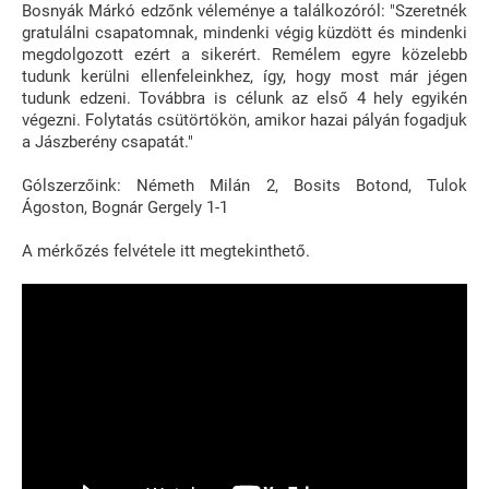
Bosnyák Márkó edzőnk véleménye a találkozóról: "Szeretnék
gratulálni csapatomnak, mindenki végig küzdött és mindenki
megdolgozott ezért a sikerért. Remélem egyre közelebb
tudunk kerülni ellenfeleinkhez, így, hogy most már jégen
tudunk edzeni. Továbbra is célunk az első 4 hely egyikén
végezni. Folytatás csütörtökön, amikor hazai pályán fogadjuk
a Jászberény csapatát."
Gólszerzőink: Németh Milán 2, Bosits Botond, Tulok
Ágoston, Bognár Gergely 1-1
A mérkőzés felvétele itt megtekinthető.