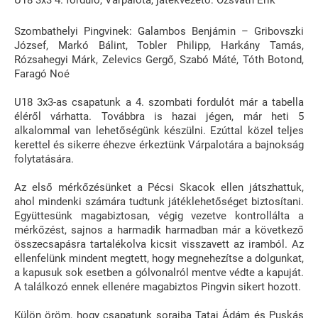
Szombathelyi Pingvinek: Galambos Benjámin – Gribovszki
József, Markó Bálint, Tobler Philipp, Harkány Tamás,
Rózsahegyi Márk, Zelevics Gergő, Szabó Máté, Tóth Botond,
Faragó Noé
U18 3x3-as csapatunk a 4. szombati fordulót már a tabella
éléről várhatta. Továbbra is hazai jégen, már heti 5
alkalommal van lehetőségünk készülni. Ezúttal közel teljes
kerettel és sikerre éhezve érkeztünk Várpalotára a bajnokság
folytatására.
Az első mérkőzésünket a Pécsi Skacok ellen játszhattuk,
ahol mindenki számára tudtunk játéklehetőséget biztosítani.
Együttesünk magabiztosan, végig vezetve kontrollálta a
mérkőzést, sajnos a harmadik harmadban már a következő
összecsapásra tartalékolva kicsit visszavett az iramból. Az
ellenfelünk mindent megtett, hogy megnehezítse a dolgunkat,
a kapusuk sok esetben a gólvonalról mentve védte a kapuját.
A találkozó ennek ellenére magabiztos Pingvin sikert hozott.
Külön öröm, hogy csapatunk soraiba Tatai Ádám és Puskás