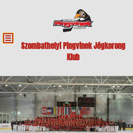
Szombathelyi Pingvinek Jégkorong
Klub