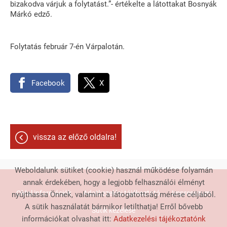
bizakodva várjuk a folytatást.”- értékelte a látottakat Bosnyák
Márkó edző.
Folytatás február 7-én Várpalotán.
Facebook
X
vissza az előző oldalra!
Weboldalunk sütiket (cookie) használ működése folyamán
annak érdekében, hogy a legjobb felhasználói élményt
Oldal információk
Adatkezelési tájékoztató
Impresszum
nyújthassa Önnek, valamint a látogatottság mérése céljából.
A sütik használatát bármikor letilthatja! Erről bővebb
Sütik kezelése
információkat olvashat itt:
Adatkezelési tájékoztatónk