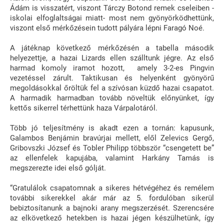
Ádám is visszatért, viszont Tárczy Botond remek cseleiben -
iskolai elfoglaltságai miatt- most nem gyönyörködhettünk,
viszont első mérkőzésein tudott pályára lépni Faragó Noé.
A játéknap következő mérkőzésén a tabella második
helyezettje, a hazai Lizards ellen szálltunk jégre. Az első
harmad komoly iramot hozott, amely 3-2-es Pingvin
vezetéssel zárult. Taktikusan és helyenként gyönyörű
megoldásokkal őröltük fel a szívósan küzdő hazai csapatot.
A harmadik harmadban tovább növeltük előnyünket, így
kettős sikerrel térhettünk haza Várpalotáról.
Több jó teljesítmény is akadt ezen a tornán: kapusunk,
Galambos Benjámin bravúrjai mellett, elől Zelevics Gergő,
Gribovszki József és Tobler Philipp többször “csengetett be”
az ellenfelek kapujába, valamint Harkány Tamás is
megszerezte idei első gólját.
“Gratulálok csapatomnak a sikeres hétvégéhez és remélem
további sikerekkel akár már az 5. fordulóban sikerül
bebiztosítanunk a bajnoki arany megszerzését. Szerencsére
az elkövetkező hetekben is hazai jégen készülhetünk, így