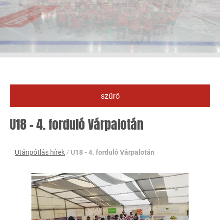
szűrő
U18 - 4. forduló Várpalotán
Utánpótlás hírek
/
U18 - 4. forduló Várpalotán