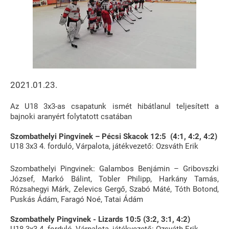
2021.01.23.
Az U18 3x3-as csapatunk ismét hibátlanul teljesített a
bajnoki aranyért folytatott csatában
Szombathelyi Pingvinek – Pécsi Skacok 12:5 (4:1, 4:2, 4:2)
U18 3x3 4. forduló, Várpalota, játékvezető: Ozsváth Erik
Szombathelyi Pingvinek: Galambos Benjámin – Gribovszki
József, Markó Bálint, Tobler Philipp, Harkány Tamás,
Rózsahegyi Márk, Zelevics Gergő, Szabó Máté, Tóth Botond,
Puskás Ádám, Faragó Noé, Tatai Ádám
Szombathely Pingvinek - Lizards 10:5 (3:2, 3:1, 4:2)
U18 3x3 4. forduló, Várpalota, játékvezető: Ozsváth Erik